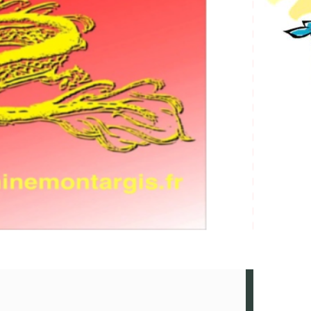
iné-Débat – « Les Derniers Secrets
de l’Humanité » en présence du
réalisateur Jacques Malaterre – 5
décembre 2025
min
Actualités
Musée Historique de l’Amitié Franco-Chinoise
Amitié Chine Montargis, en partenariat avec
iciné, organise une projection exceptionnelle
film « Les Derniers Secrets de…