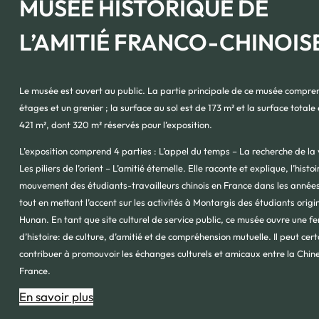
MUSÉE HISTORIQUE DE
L’AMITIÉ FRANCO-CHINOIS
Le musée est ouvert au public. La partie principale de ce musée compren
étages et un grenier ; la surface au sol est de 173 m² et la surface totale
421 m², dont 320 m² réservés pour l’exposition.
L’exposition comprend 4 parties : L’appel du temps – La recherche de la 
Les piliers de l’orient – L’amitié éternelle. Elle raconte et explique, l’histo
mouvement des étudiants-travailleurs chinois en France dans les année
tout en mettant l’accent sur les activités à Montargis des étudiants origi
Hunan. En tant que site culturel de service public, ce musée ouvre une f
d’histoire: de culture, d’amitié et de compréhension mutuelle. Il peut ce
contribuer à promouvoir les échanges culturels et amicaux entre la Chine
France.
En savoir plus