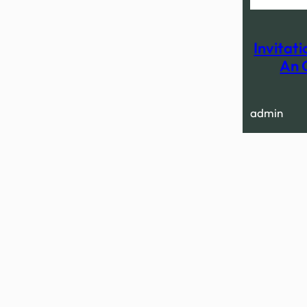
Invitat
An 
admin