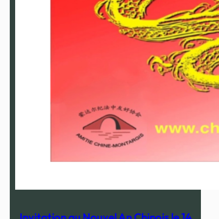
C
ad
Le 
et 
Alt
du 
Invitation au Nouvel An Chinois le 14