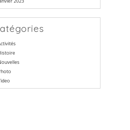
anvier 2023
atégories
ctivités
istoire
Nouvelles
Photo
Video