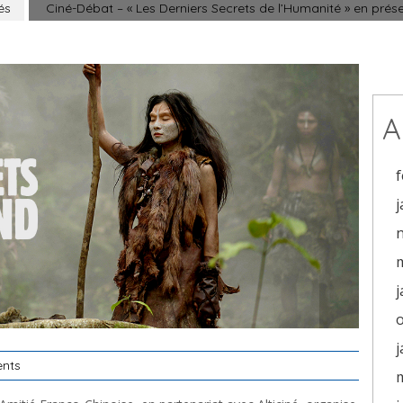
és
Ciné-Débat – « Les Derniers Secrets de l’Humanité » en prés
A
f
j
j
j
nts