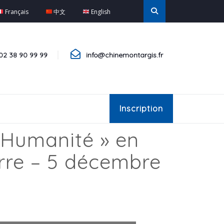
Français
中文
English
02 38 90 99 99
info@chinemontargis.fr
Inscription
l’Humanité » en
rre – 5 décembre