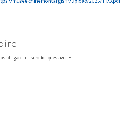
ttps://musee.chinemontargis.fr/upload/2025/11/3.pdf
aire
ps obligatoires sont indiqués avec
*