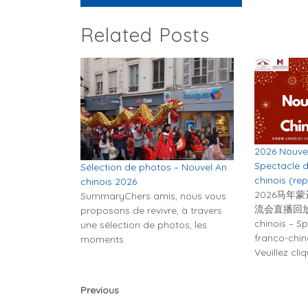
Related Posts
2026 Nouvel
Spectacle d
Sélection de photos – Nouvel An
chinois (rep
chinois 2026
2026马年
SummaryChers amis, nous vous
流会直播回放 2
proposons de revivre, à travers
chinois – S
une sélection de photos, les
franco-chino
moments
Veuillez cli
Previous