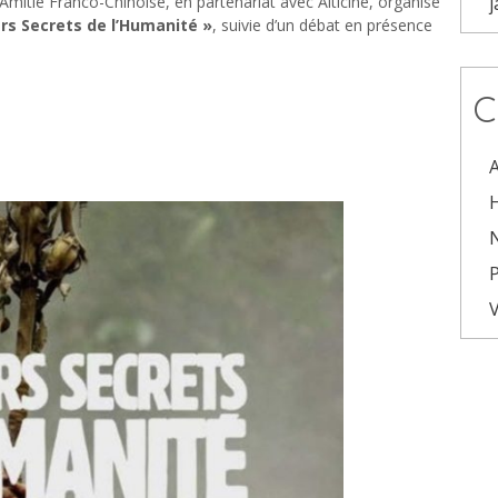
j
Amitié Franco-Chinoise, en partenariat avec Alticiné, organise
ers Secrets de l’Humanité »
, suivie d’un débat en présence
C
A
H