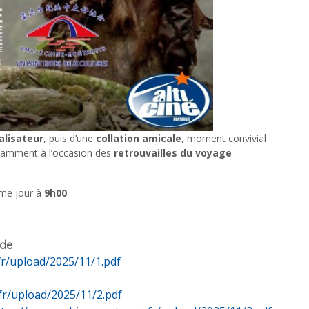
alisateur
, puis d’une
collation amicale
, moment convivial
tamment à l’occasion des
retrouvailles du voyage
me jour à
9h00
.
 de
fr/upload/2025/11/1.pdf
fr/upload/2025/11/2.pdf